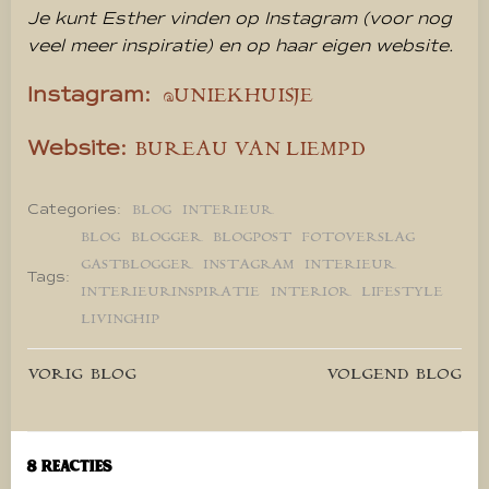
Je kunt Esther vinden op Instagram (voor nog
veel meer inspiratie) en op haar eigen website.
Instagram:
@UNIEKHUISJE
Website:
BUREAU VAN LIEMPD
Categories:
BLOG
INTERIEUR
BLOG
BLOGGER
BLOGPOST
FOTOVERSLAG
GASTBLOGGER
INSTAGRAM
INTERIEUR
Tags:
INTERIEURINSPIRATIE
INTERIOR
LIFESTYLE
LIVINGHIP
Bericht
Bericht
VORIG BLOG
VOLGEND BLOG
navigatie
navigatie
8 Reacties