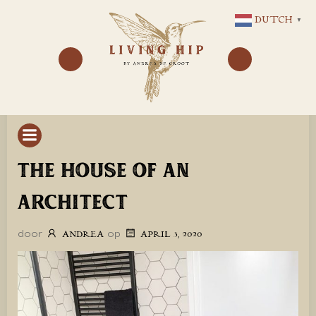
GA
DUTCH
▼
NAAR
DE
INHOUD
THE HOUSE OF AN
ARCHITECT
door
op
ANDREA
APRIL 3, 2020