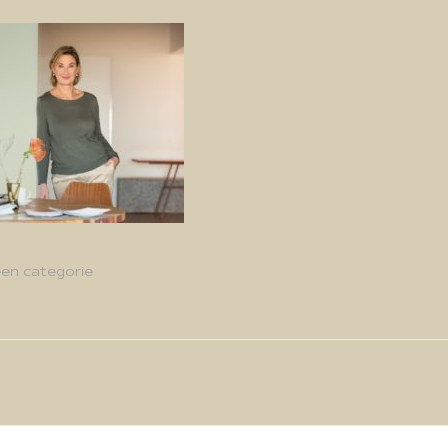
en categorie
g