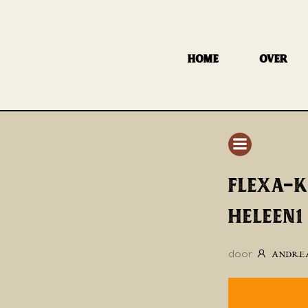
GA
NAAR
DE
HOME
OVER
INHOUD
FLEXA-
HELEEN1
door
ANDRE