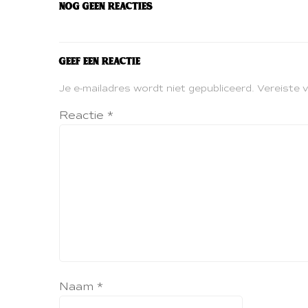
Nog geen reacties
Geef een reactie
Je e-mailadres wordt niet gepubliceerd.
Vereiste 
Reactie
*
Naam
*