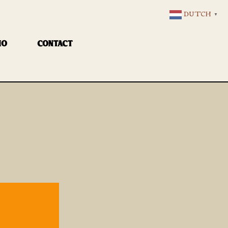
DUTCH
▼
IO
CONTACT