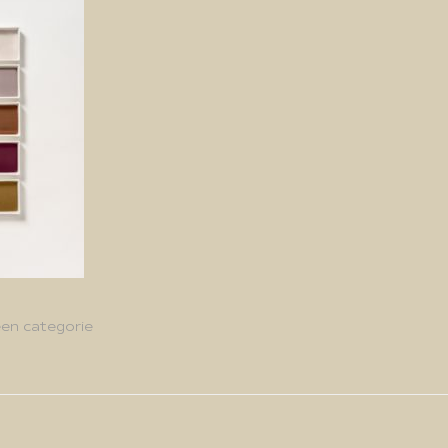
en categorie
g