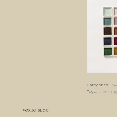
Categories:
Ge
Tags:
Geen ta
Bericht
VORIG BLOG