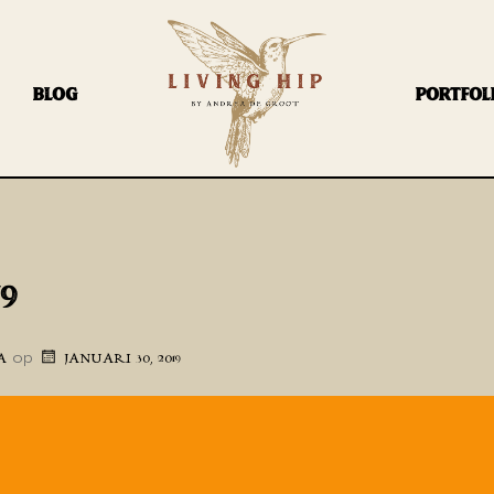
BLOG
PORTFOL
79
op
A
JANUARI 30, 2019