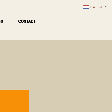
DUTCH
▼
IO
CONTACT