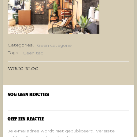
Categories:
Geen categorie
Tags:
Geen tag
Bericht
VORIG BLOG
navigatie
Nog geen reacties
Geef een reactie
Je e-mailadres wordt niet gepubliceerd.
Vereiste