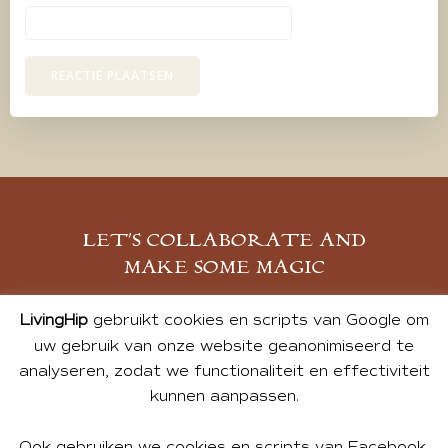
LET’S COLLABORATE AND
MAKE SOME MAGIC
MELD JE AAN
LivingHip
gebruikt cookies en scripts van Google om
uw gebruik van onze website geanonimiseerd te
analyseren, zodat we functionaliteit en effectiviteit
kunnen aanpassen.
Ook gebruiken we cookies en scripts van Facebook,