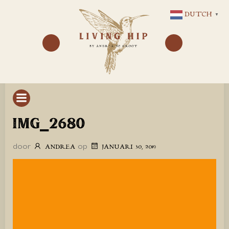
GA
DUTCH
▼
NAAR
DE
INHOUD
IMG_2680
door
op
ANDREA
JANUARI 30, 2019