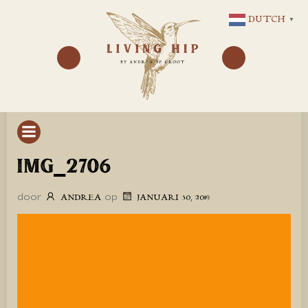
GA
DUTCH
▼
NAAR
DE
INHOUD
IMG_2706
door
op
ANDREA
JANUARI 30, 2019