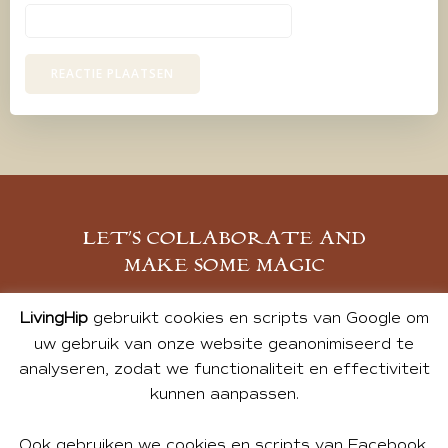
LET’S COLLABORATE AND
MAKE SOME MAGIC
MELD JE AAN
LivingHip
gebruikt cookies en scripts van Google om
uw gebruik van onze website geanonimiseerd te
analyseren, zodat we functionaliteit en effectiviteit
kunnen aanpassen.
Ook gebruiken we cookies en scripts van Facebook,