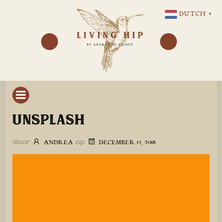
GA
DUTCH
▼
NAAR
DE
INHOUD
UNSPLASH
door
op
ANDREA
DECEMBER 13, 2018