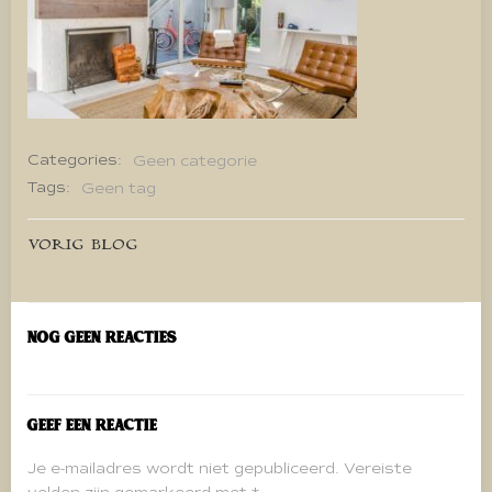
Categories:
Geen categorie
Tags:
Geen tag
Bericht
VORIG BLOG
navigatie
Nog geen reacties
Geef een reactie
Je e-mailadres wordt niet gepubliceerd.
Vereiste