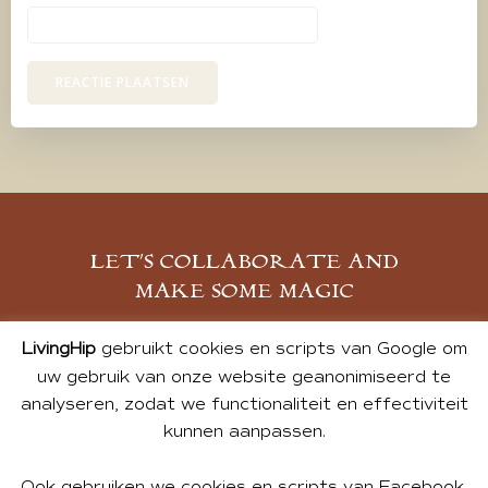
LET’S COLLABORATE AND
MAKE SOME MAGIC
MELD JE AAN
LivingHip
gebruikt cookies en scripts van Google om
uw gebruik van onze website geanonimiseerd te
analyseren, zodat we functionaliteit en effectiviteit
kunnen aanpassen.
Ook gebruiken we cookies en scripts van Facebook,