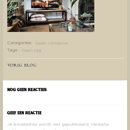
Categories:
Geen categorie
Tags:
Geen tag
Bericht
VORIG BLOG
navigatie
Nog geen reacties
Geef een reactie
Je e-mailadres wordt niet gepubliceerd.
Vereiste