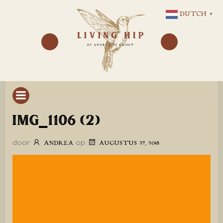
GA
DUTCH
▼
NAAR
DE
INHOUD
IMG_1106 (2)
door
op
ANDREA
AUGUSTUS 27, 2018