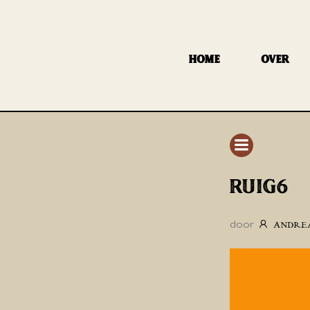
GA
NAAR
DE
HOME
OVER
INHOUD
RUIG6
door
ANDRE