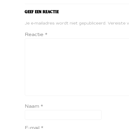
Geef een reactie
Je e-mailadres wordt niet gepubliceerd.
Vereiste 
Reactie
*
Naam
*
E-mail
*