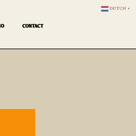
DUTCH
▼
IO
CONTACT