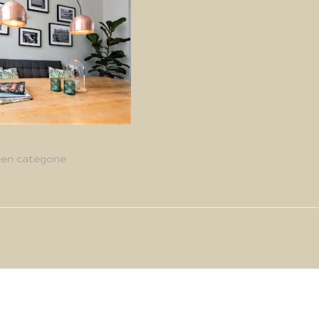
en categorie
g