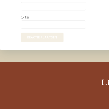
Site
L