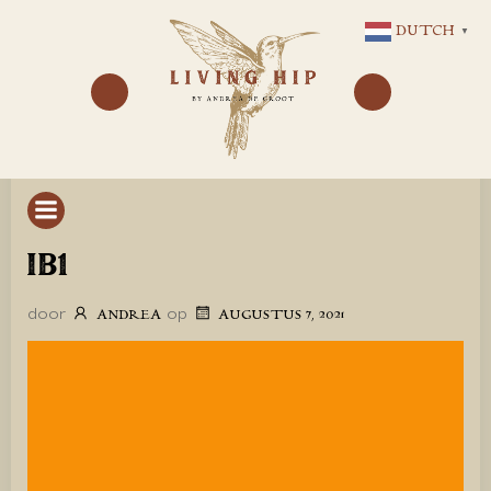
GA
DUTCH
▼
NAAR
DE
INHOUD
IB1
door
op
ANDREA
AUGUSTUS 7, 2021