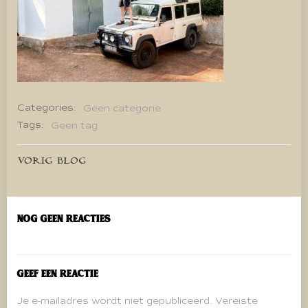
Categories:
Geen categorie
Tags:
Geen tag
Bericht
VORIG BLOG
navigatie
Nog geen reacties
Geef een reactie
Je e-mailadres wordt niet gepubliceerd.
Vereiste