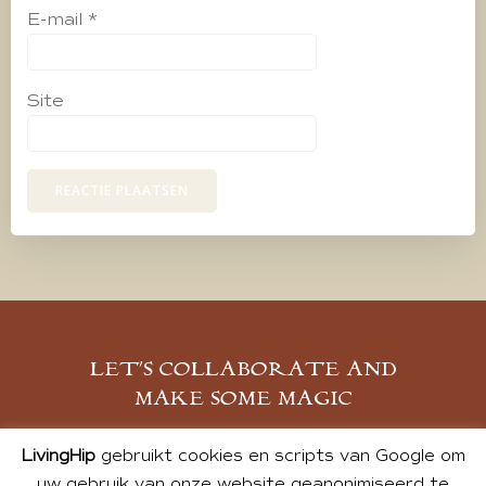
E-mail
*
Site
LET’S COLLABORATE AND
MAKE SOME MAGIC
MELD JE AAN
LivingHip
gebruikt cookies en scripts van Google om
uw gebruik van onze website geanonimiseerd te