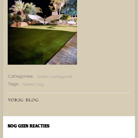
Categories:
Geen categorie
Tags:
Geen tag
Bericht
VORIG BLOG
navigatie
Nog geen reacties