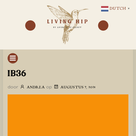
GA
DUTCH
▼
NAAR
DE
INHOUD
IB36
door
op
ANDREA
AUGUSTUS 7, 2021