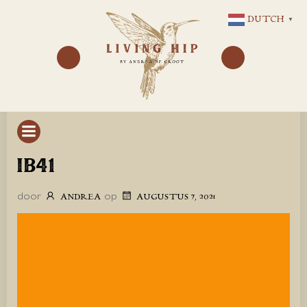
GA
DUTCH
▼
NAAR
DE
INHOUD
IB41
door
op
ANDREA
AUGUSTUS 7, 2021