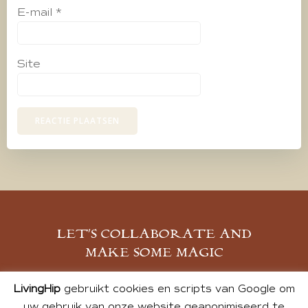
E-mail
*
Site
LET’S COLLABORATE AND
MAKE SOME MAGIC
MELD JE AAN
LivingHip
gebruikt cookies en scripts van Google om
uw gebruik van onze website geanonimiseerd te