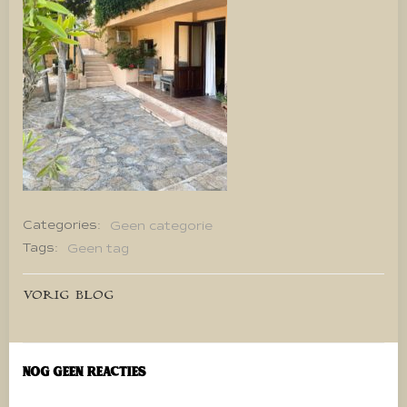
Categories:
Geen categorie
Tags:
Geen tag
Bericht
VORIG BLOG
navigatie
Nog geen reacties