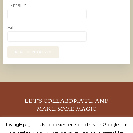
E-mail
*
Site
LET’S COLLABORATE AND
MAKE SOME MAGIC
MELD JE AAN
LivingHip
gebruikt cookies en scripts van Google om
uw gebruik van onze website geanonimiseerd te