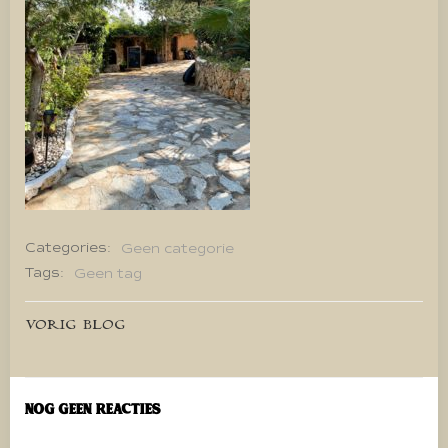
Categories:
Geen categorie
Tags:
Geen tag
Bericht
VORIG BLOG
navigatie
Nog geen reacties