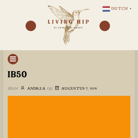
GA
DUTCH
▼
NAAR
DE
INHOUD
IB50
door
op
ANDREA
AUGUSTUS 7, 2021