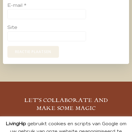
E-mail
*
Site
LET’S COLLABORATE AND
MAKE SOME MAGIC
MELD JE AAN
LivingHip
gebruikt cookies en scripts van Google om
uw gebruik van onze website geanonimiseerd te