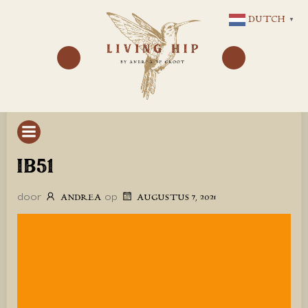
GA
DUTCH
▼
NAAR
DE
INHOUD
IB51
door
op
ANDREA
AUGUSTUS 7, 2021