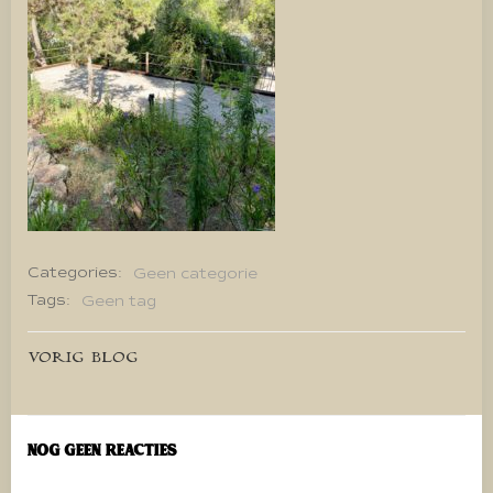
Categories:
Geen categorie
Tags:
Geen tag
Bericht
VORIG BLOG
navigatie
Nog geen reacties