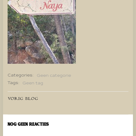
Categories:
Geen categorie
Tags:
Geen tag
Bericht
VORIG BLOG
navigatie
Nog geen reacties