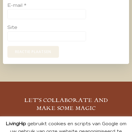
E-mail
*
Site
LET’S COLLABORATE AND
MAKE SOME MAGIC
MELD JE AAN
LivingHip
gebruikt cookies en scripts van Google om
uw gebruik van onze website geanonimiseerd te