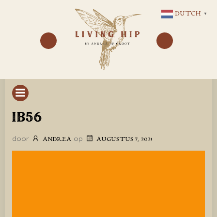
GA
DUTCH
▼
NAAR
DE
INHOUD
IB56
door
op
ANDREA
AUGUSTUS 7, 2021