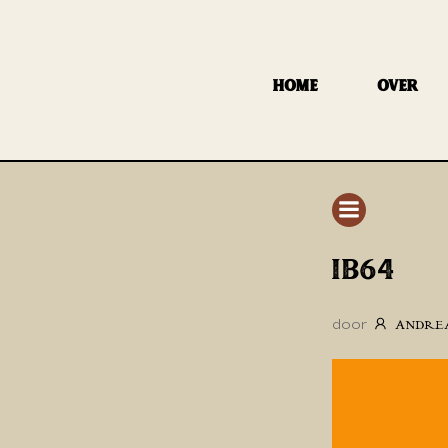
GA
NAAR
DE
HOME
OVER
INHOUD
IB64
door
ANDRE