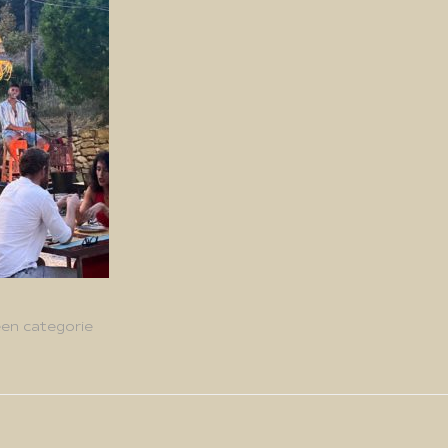
en categorie
g