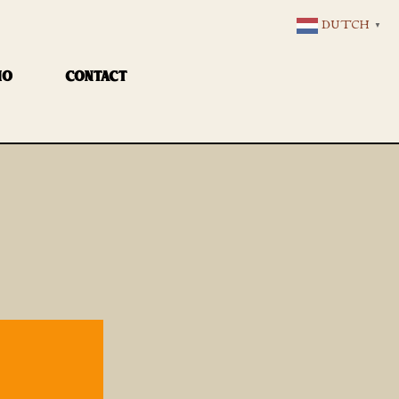
DUTCH
▼
IO
CONTACT