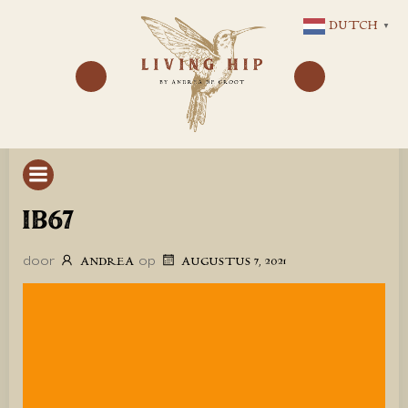
GA
DUTCH
▼
NAAR
DE
INHOUD
IB67
door
op
ANDREA
AUGUSTUS 7, 2021