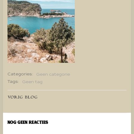
Categories:
Geen categorie
Tags:
Geen tag
Bericht
VORIG BLOG
navigatie
Nog geen reacties