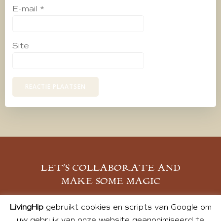
E-mail
*
Site
LET’S COLLABORATE AND
MAKE SOME MAGIC
MELD JE AAN
LivingHip
gebruikt cookies en scripts van Google om
uw gebruik van onze website geanonimiseerd te