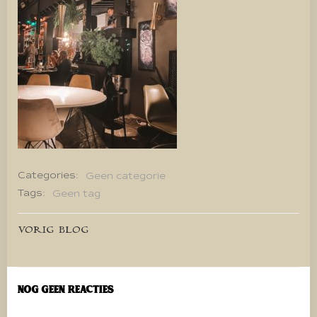
Categories:
Geen categorie
Tags:
Geen tag
Bericht
VORIG BLOG
navigatie
Nog geen reacties