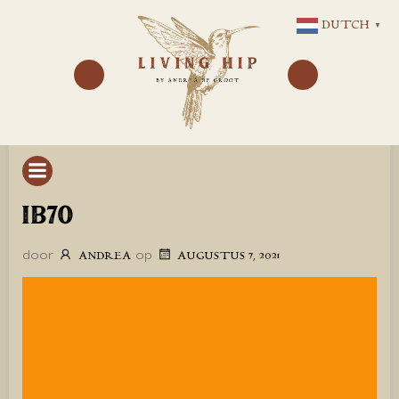
GA
DUTCH
▼
NAAR
DE
INHOUD
IB70
door
op
ANDREA
AUGUSTUS 7, 2021