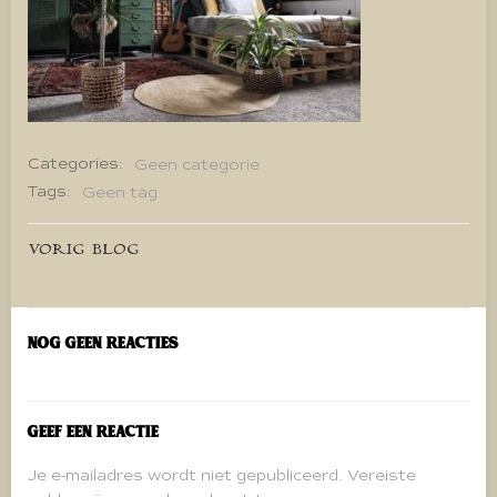
Categories:
Geen categorie
Tags:
Geen tag
Bericht
VORIG BLOG
navigatie
Nog geen reacties
Geef een reactie
Je e-mailadres wordt niet gepubliceerd.
Vereiste