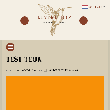
GA
DUTCH
▼
NAAR
DE
INHOUD
TEST TEUN
door
op
ANDREA
AUGUSTUS 18, 2018