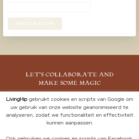
LET’S COLLABORATE AND
MAKE SOME MAGIC
MELD JE AAN
LivingHip
gebruikt cookies en scripts van Google om
uw gebruik van onze website geanonimiseerd te
analyseren, zodat we functionaliteit en effectiviteit
kunnen aanpassen.
Ook gebruiken we cookies en scripts van Facebook,