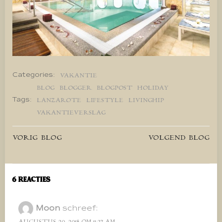
Categories:
VAKANTIE
BLOG
BLOGGER
BLOGPOST
HOLIDAY
Tags:
LANZAROTE
LIFESTYLE
LIVINGHIP
VAKANTIEVERSLAG
Bericht
Bericht
VORIG BLOG
VOLGEND BLOG
navigatie
navigatie
6 Reacties
Moon
schreef:
AUGUSTUS 20, 2018 OM 11:27 AM