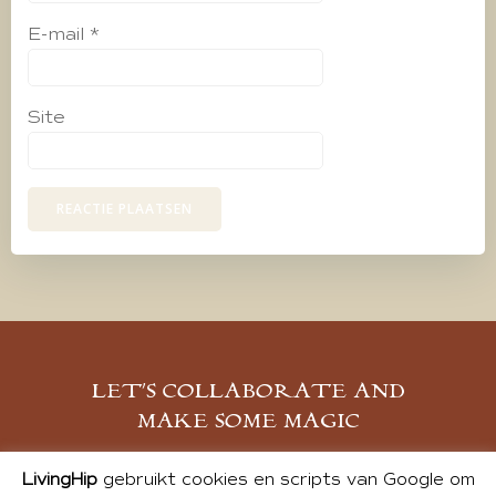
E-mail
*
Site
LET’S COLLABORATE AND
MAKE SOME MAGIC
MELD JE AAN
LivingHip
gebruikt cookies en scripts van Google om