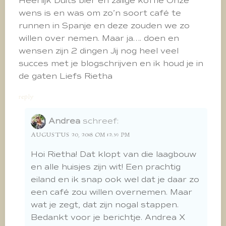
Heerlijk Duits bier en zalige koffie Onze
wens is en was om zo’n soort café te
runnen in Spanje en deze zouden we zo
willen over nemen. Maar ja…. doen en
wensen zijn 2 dingen Jij nog heel veel
succes met je blogschrijven en ik houd je in
de gaten Liefs Rietha
reply
Andrea
schreef:
AUGUSTUS 20, 2018 OM 12:39 PM
Hoi Rietha! Dat klopt van die laagbouw
en alle huisjes zijn wit! Een prachtig
eiland en ik snap ook wel dat je daar zo
een café zou willen overnemen. Maar
wat je zegt, dat zijn nogal stappen.
Bedankt voor je berichtje. Andrea X