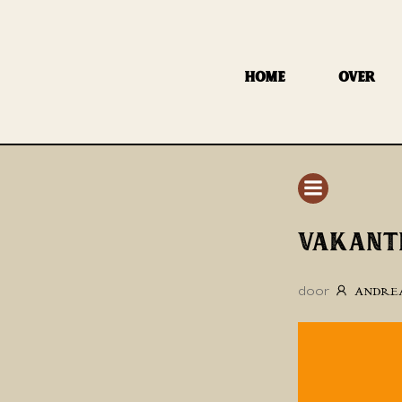
GA
NAAR
DE
HOME
OVER
INHOUD
VAKANT
door
ANDRE