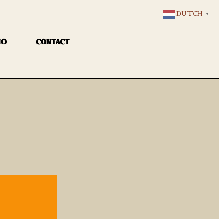
DUTCH
▼
IO
CONTACT