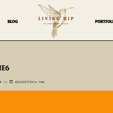
BLOG
PORTFOL
IE6
op
A
AUGUSTUS 19, 2018