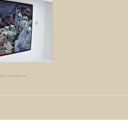
en categorie
g