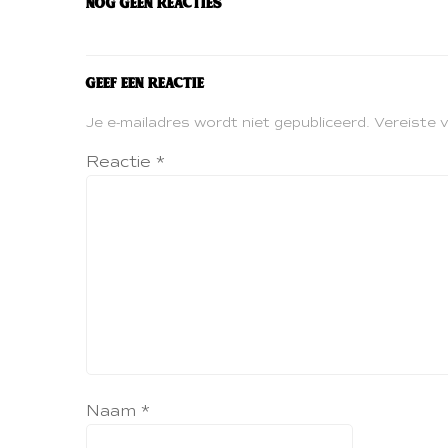
Nog geen reacties
Geef een reactie
Je e-mailadres wordt niet gepubliceerd.
Vereiste 
Reactie
*
Naam
*