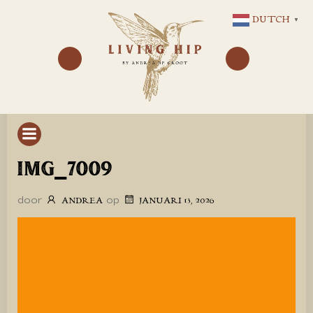
GA
DUTCH
▼
NAAR
DE
INHOUD
IMG_7009
door
op
ANDREA
JANUARI 13, 2026