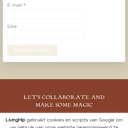
E-mail
*
Site
LET’S COLLABORATE AND
MAKE SOME MAGIC
MELD JE AAN
LivingHip
gebruikt cookies en scripts van Google om
uw gebruik van onze website geanonimiseerd te