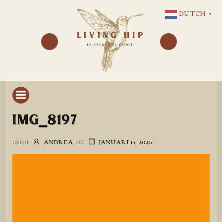
GA
DUTCH
▼
NAAR
DE
INHOUD
IMG_8197
door
op
ANDREA
JANUARI 13, 2026