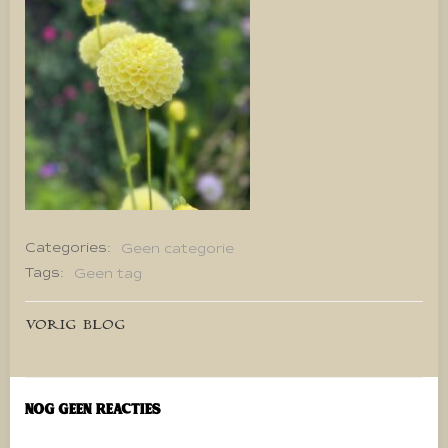
Categories:
Geen categorie
Tags:
Geen tag
Bericht
VORIG BLOG
navigatie
Nog geen reacties