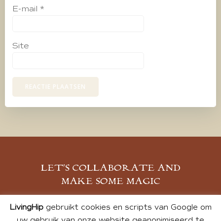
E-mail
*
Site
LET’S COLLABORATE AND
MAKE SOME MAGIC
MELD JE AAN
LivingHip
gebruikt cookies en scripts van Google om
uw gebruik van onze website geanonimiseerd te