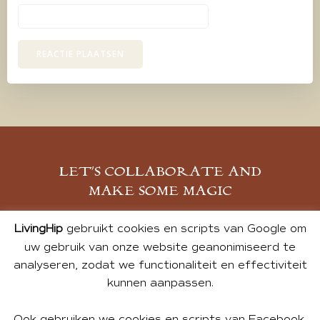
LET’S COLLABORATE AND
MAKE SOME MAGIC
MELD JE AAN
LivingHip
gebruikt cookies en scripts van Google om
uw gebruik van onze website geanonimiseerd te
analyseren, zodat we functionaliteit en effectiviteit
kunnen aanpassen.
Ook gebruiken we cookies en scripts van Facebook,