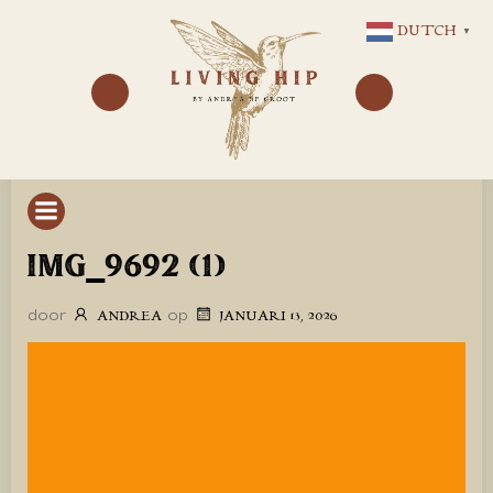
GA
DUTCH
▼
NAAR
DE
INHOUD
IMG_9692 (1)
door
op
ANDREA
JANUARI 13, 2026