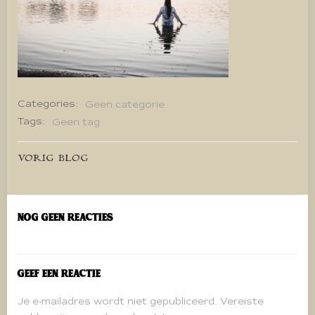
Categories:
Geen categorie
Tags:
Geen tag
Bericht
VORIG BLOG
navigatie
Nog geen reacties
Geef een reactie
Je e-mailadres wordt niet gepubliceerd.
Vereiste