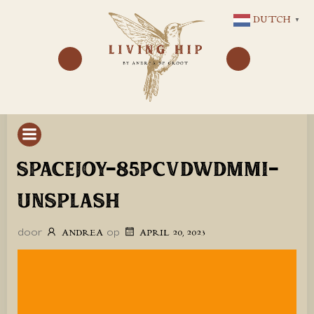
GA
DUTCH
▼
NAAR
DE
INHOUD
SPACEJOY-85PCVDWDMMI-
UNSPLASH
door
op
ANDREA
APRIL 20, 2023