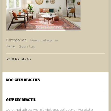
Categories:
Geen categorie
Tags:
Geen tag
Bericht
VORIG BLOG
navigatie
Nog geen reacties
Geef een reactie
Je e-mailadres wordt niet gepubliceerd.
Vereiste