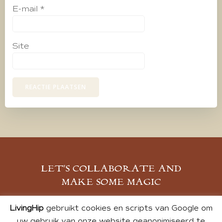
E-mail
*
Site
LET’S COLLABORATE AND
MAKE SOME MAGIC
MELD JE AAN
LivingHip
gebruikt cookies en scripts van Google om
uw gebruik van onze website geanonimiseerd te