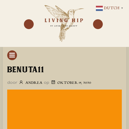
GA
DUTCH
▼
NAAR
DE
INHOUD
BENUTA11
door
op
ANDREA
OKTOBER 15, 2020