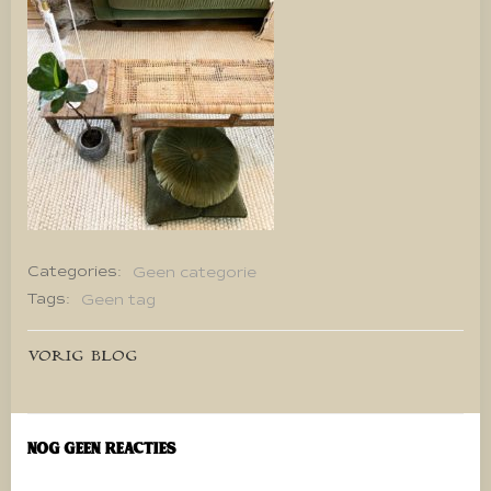
Categories:
Geen categorie
Tags:
Geen tag
Bericht
VORIG BLOG
navigatie
Nog geen reacties