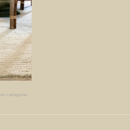
en categorie
g