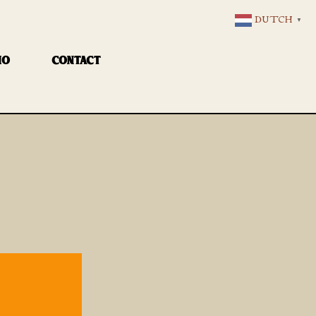
DUTCH
▼
IO
CONTACT