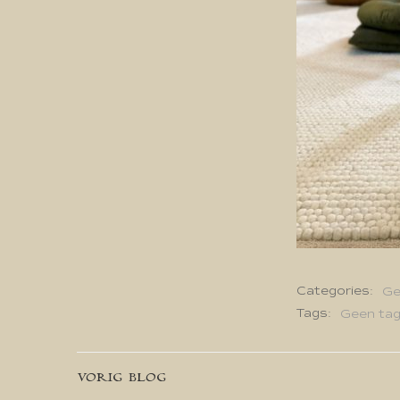
Categories:
Ge
Tags:
Geen ta
Bericht
VORIG BLOG