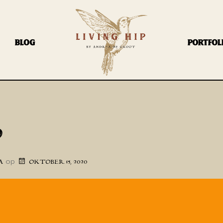
BLOG
PORTFOL
9
op
A
OKTOBER 15, 2020