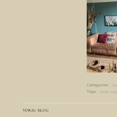
Categories:
Ge
Tags:
Geen ta
Bericht
VORIG BLOG