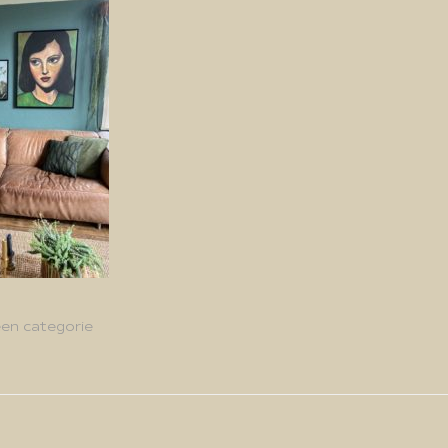
en categorie
g