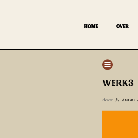
GA
NAAR
DE
HOME
OVER
INHOUD
WERK3
door
ANDRE