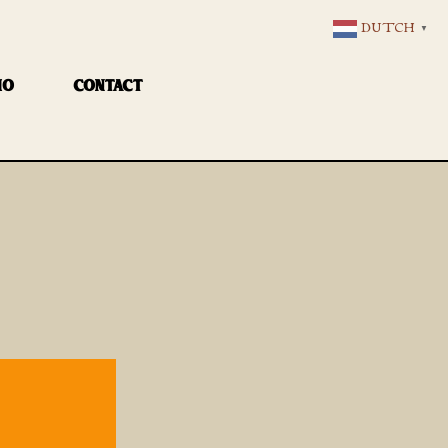
DUTCH
▼
IO
CONTACT