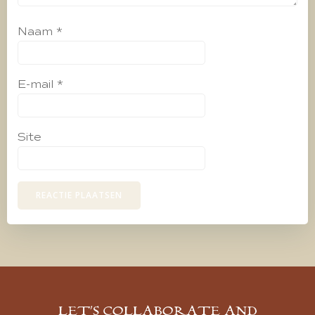
Naam
*
E-mail
*
Site
LET’S COLLABORATE AND