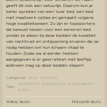
geeft dit ook aan natuurlijk. Daarom kun je
beter spreken van een ‘luxe’ bed, een bed
met maatwerk opties en gemaakt volgens
hoge kwaliteitseisen. Zo zijn er topsporters
die bewust kiezen voor een senioren bed
omdat ze alleen bij deze bedden de kwaliteit
van nachtrust en ontspanning ervaren die ze
nodig hebben om hun lichaam vitaal te
houden. Zoals we al eerder hebben
aangegeven is er geen etiket met leeftijd,
iedereen mag op deze bedden slapen!
Categories:
BLOG
LIFESTYLE
NACHTRUST
SENIOREN BED
SLAAPCOMFORT
Tags:
SLAPEN
Bericht
Bericht
VORIG BLOG
VOLGEND BLOG