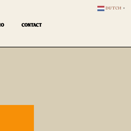
DUTCH
▼
IO
CONTACT