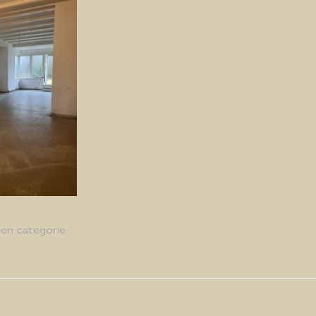
en categorie
g