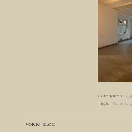
Categories:
Ge
Tags:
Geen ta
Bericht
VORIG BLOG