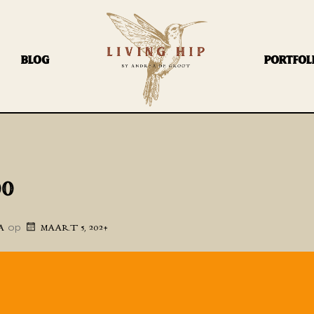
BLOG
PORTFOL
00
op
A
MAART 5, 2024