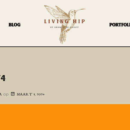
BLOG
PORTFOL
74
op
A
MAART 5, 2024