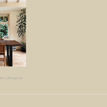
en categorie
g