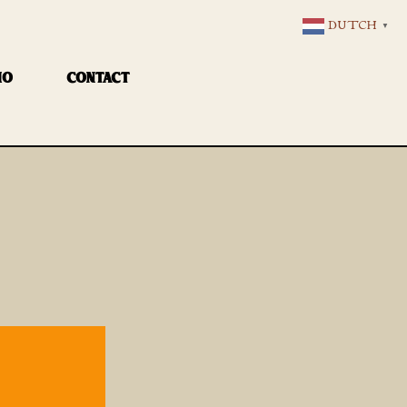
DUTCH
▼
IO
CONTACT