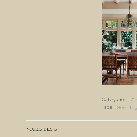
Categories:
Ge
Tags:
Geen ta
Bericht
VORIG BLOG