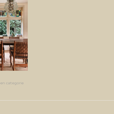
en categorie
g