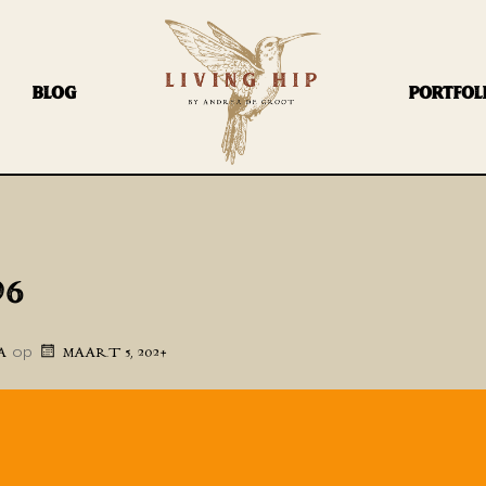
BLOG
PORTFOL
96
op
A
MAART 5, 2024