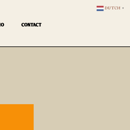
DUTCH
▼
IO
CONTACT