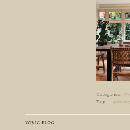
Categories:
Ge
Tags:
Geen ta
Bericht
VORIG BLOG