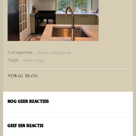
Categories:
Geen categorie
Tags:
Geen tag
Bericht
VORIG BLOG
navigatie
Nog geen reacties
Geef een reactie