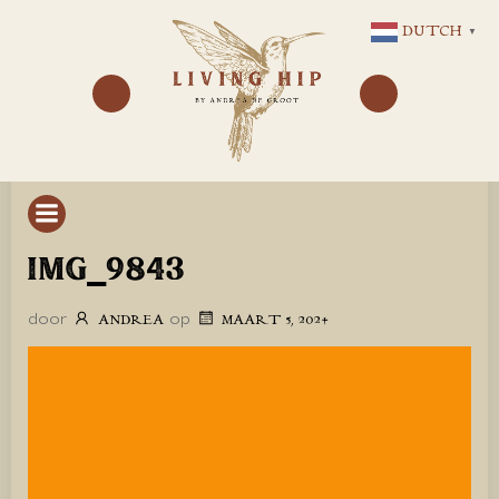
GA
DUTCH
▼
NAAR
DE
INHOUD
IMG_9843
door
op
ANDREA
MAART 5, 2024