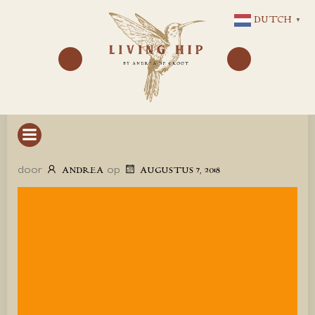
GA
DUTCH
▼
NAAR
DE
INHOUD
door
op
ANDREA
AUGUSTUS 7, 2018