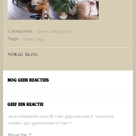
Categories:
Geen categorie
Tags:
Geen tag
Bericht
VORIG BLOG
navigatie
Nog geen reacties
Geef een reactie
Je e-mailadres wordt niet gepubliceerd.
Vereiste
velden zijn gemarkeerd met
*
Reactie
*