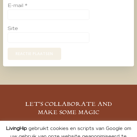
E-mail
*
Site
LET’S COLLABORATE AND
MAKE SOME MAGIC
MELD JE AAN
LivingHip
gebruikt cookies en scripts van Google om
uw gebruik van onze website geanonimiseerd te