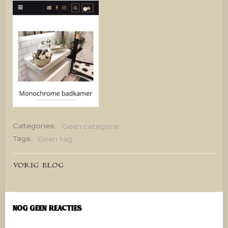
Categories:
Geen categorie
Tags:
Geen tag
Bericht
VORIG BLOG
navigatie
Nog geen reacties