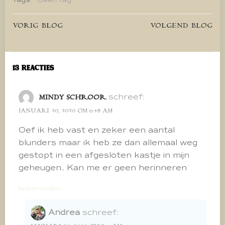
Bericht
Bericht
VORIG BLOG
VOLGEND BLOG
navigatie
navigatie
13 Reacties
schreef:
MINDY SCHROOR
JANUARI 20, 2020 OM 6:48 AM
Oef ik heb vast en zeker een aantal
blunders maar ik heb ze dan allemaal weg
gestopt in een afgesloten kastje in mijn
geheugen.. Kan me er geen herinneren
beantwoorden
Andrea
schreef: