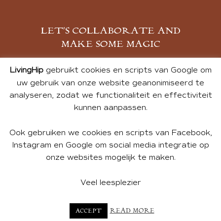
LET’S COLLABORATE AND
MAKE SOME MAGIC
MELD JE AAN
LivingHip
gebruikt cookies en scripts van Google om
uw gebruik van onze website geanonimiseerd te
analyseren, zodat we functionaliteit en effectiviteit
kunnen aanpassen.
Ook gebruiken we cookies en scripts van Facebook,
Instagram en Google om social media integratie op
onze websites mogelijk te maken.
© 2026 ALL PHOTOS & CONTENT BY ANDREA DE GROOT.
WEBSITE DESIGN BY
CHARLOTTE HEDLEY
| WEBSITE BY
Veel leesplezier
BUREAU 74
READ MORE
ACCEPT