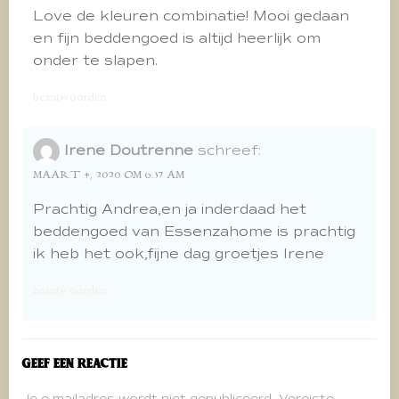
Love de kleuren combinatie! Mooi gedaan
en fijn beddengoed is altijd heerlijk om
onder te slapen.
beantwoorden
Irene Doutrenne
schreef:
MAART 4, 2020 OM 6:37 AM
Prachtig Andrea,en ja inderdaad het
beddengoed van Essenzahome is prachtig
ik heb het ook,fijne dag groetjes Irene
beantwoorden
Geef een reactie
Je e-mailadres wordt niet gepubliceerd.
Vereiste