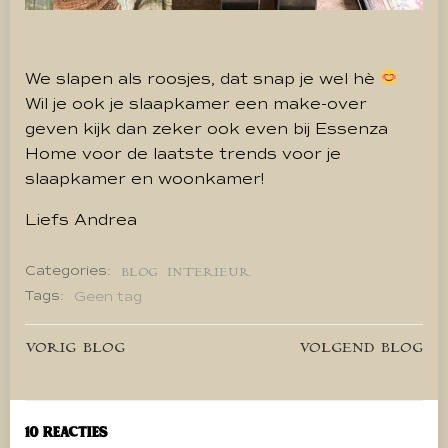
We slapen als roosjes, dat snap je wel hè
Wil je ook je slaapkamer een make-over
geven kijk dan zeker ook even bij Essenza
Home voor de laatste trends voor je
slaapkamer en woonkamer!
Liefs Andrea
Categories:
BLOG
INTERIEUR
Tags:
Geen tag
Bericht
Bericht
VORIG BLOG
VOLGEND BLOG
navigatie
navigatie
10 Reacties