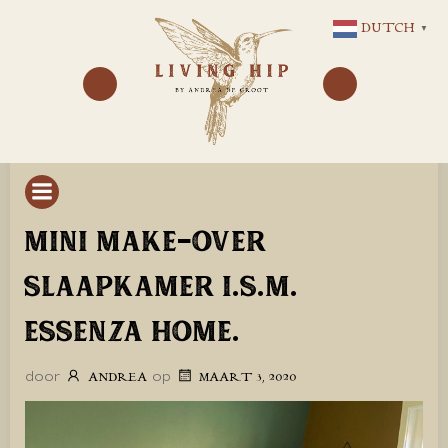
GA
DUTCH
▼
NAAR
DE
INHOUD
MINI MAKE-OVER
SLAAPKAMER I.S.M.
ESSENZA HOME.
door
op
ANDREA
MAART 3, 2020