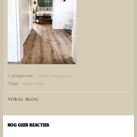
Categories:
Geen categorie
Tags:
Geen tag
Bericht
VORIG BLOG
navigatie
Nog geen reacties