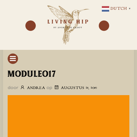
GA
DUTCH
▼
NAAR
DE
INHOUD
MODULEO17
door
op
ANDREA
AUGUSTUS 21, 2019