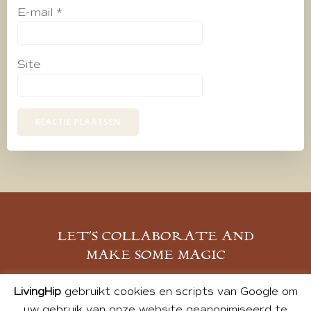
E-mail
*
Site
LET’S COLLABORATE AND
MAKE SOME MAGIC
MELD JE AAN
LivingHip
gebruikt cookies en scripts van Google om
uw gebruik van onze website geanonimiseerd te