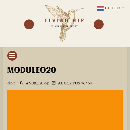
GA
DUTCH
▼
NAAR
DE
INHOUD
MODULEO20
door
op
ANDREA
AUGUSTUS 21, 2019