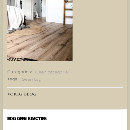
Categories:
Geen categorie
Tags:
Geen tag
Bericht
VORIG BLOG
navigatie
Nog geen reacties