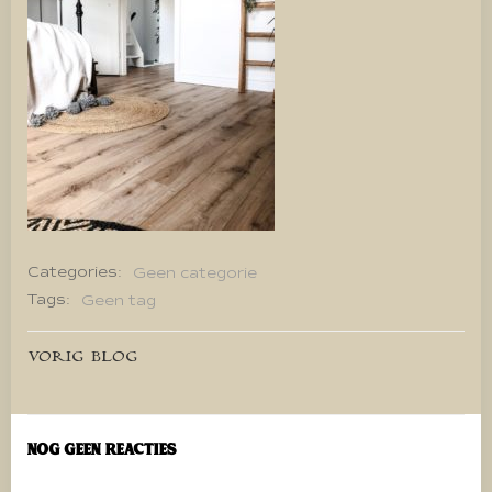
Categories:
Geen categorie
Tags:
Geen tag
Bericht
VORIG BLOG
navigatie
Nog geen reacties