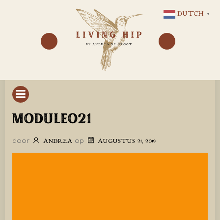
GA
DUTCH
▼
NAAR
DE
INHOUD
MODULEO21
door
op
ANDREA
AUGUSTUS 21, 2019