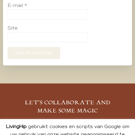
E-mail
*
Site
LET’S COLLABORATE AND
MAKE SOME MAGIC
MELD JE AAN
LivingHip
gebruikt cookies en scripts van Google om
uw gebruik van onze website geanonimiseerd te