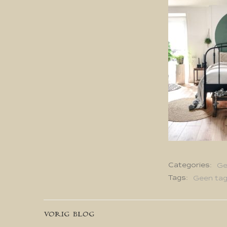
Categories:
Ge
Tags:
Geen ta
Bericht
VORIG BLOG