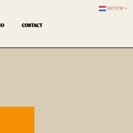
DUTCH
▼
IO
CONTACT