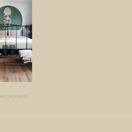
en categorie
g