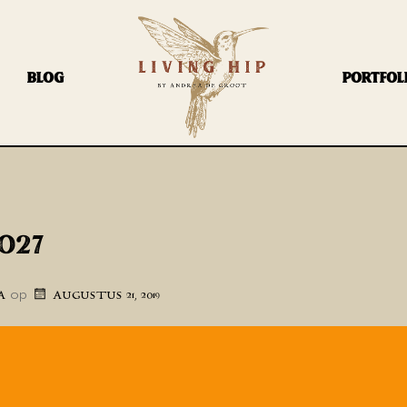
BLOG
PORTFOL
O27
op
A
AUGUSTUS 21, 2019