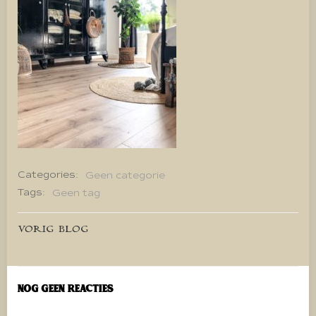
Categories:
Geen categorie
Tags:
Geen tag
Bericht
VORIG BLOG
navigatie
Nog geen reacties