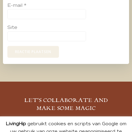
E-mail
*
Site
LET’S COLLABORATE AND
MAKE SOME MAGIC
MELD JE AAN
LivingHip
gebruikt cookies en scripts van Google om
uw gebruik van onze website geanonimiseerd te