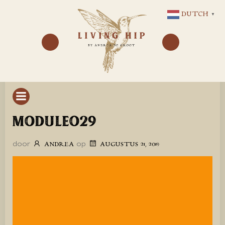
GA
DUTCH
▼
NAAR
DE
INHOUD
MODULEO29
door
op
ANDREA
AUGUSTUS 21, 2019