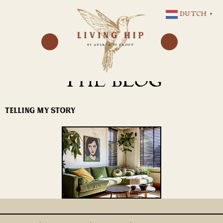
GA
DUTCH
▼
NAAR
DE
INHOUD
THE BLOG
TELLING MY STORY