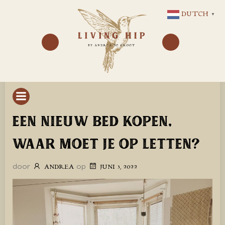
GA
DUTCH
▼
NAAR
DE
INHOUD
EEN NIEUW BED KOPEN,
WAAR MOET JE OP LETTEN?
door
op
ANDREA
JUNI 3, 2022