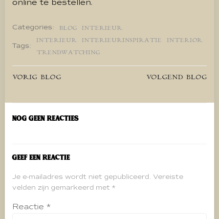
online te bestellen.
Categories:
BLOG
INTERIEUR
INTERIEUR
INTERIEURINSPIRATIE
INTERIOR
Tags:
TRENDWATCHING
Bericht
Bericht
VORIG BLOG
VOLGEND BLOG
navigatie
navigatie
Nog geen reacties
Geef een reactie
Je e-mailadres wordt niet gepubliceerd.
Vereiste
velden zijn gemarkeerd met
*
Reactie
*