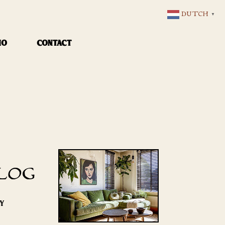
DUTCH
▼
IO
CONTACT
LOG
RY