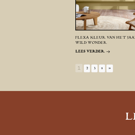
FLEXA KLEUR VAN HET JAAR
WILD WONDER
LEES VERDER
1
2
3
4
»
L