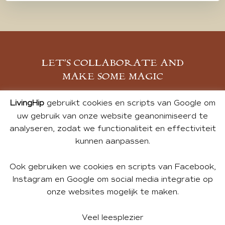
LET’S COLLABORATE AND
MAKE SOME MAGIC
MELD JE AAN
LivingHip
gebruikt cookies en scripts van Google om
uw gebruik van onze website geanonimiseerd te
analyseren, zodat we functionaliteit en effectiviteit
kunnen aanpassen.
Ook gebruiken we cookies en scripts van Facebook,
Instagram en Google om social media integratie op
onze websites mogelijk te maken.
© 2026 ALL PHOTOS & CONTENT BY ANDREA DE GROOT.
WEBSITE DESIGN BY
CHARLOTTE HEDLEY
| WEBSITE BY
Veel leesplezier
BUREAU 74