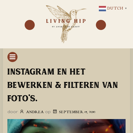
GA
DUTCH
▼
NAAR
DE
INHOUD
INSTAGRAM EN HET
BEWERKEN & FILTEREN VAN
FOTO’S.
door
op
ANDREA
SEPTEMBER 15, 2019