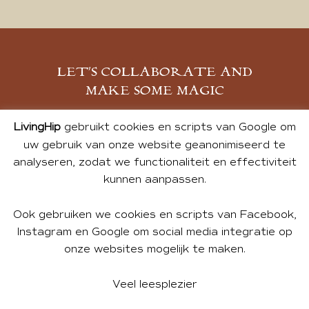
LET’S COLLABORATE AND
MAKE SOME MAGIC
MELD JE AAN
LivingHip
gebruikt cookies en scripts van Google om
uw gebruik van onze website geanonimiseerd te
analyseren, zodat we functionaliteit en effectiviteit
kunnen aanpassen.
Ook gebruiken we cookies en scripts van Facebook,
Instagram en Google om social media integratie op
onze websites mogelijk te maken.
© 2026 ALL PHOTOS & CONTENT BY ANDREA DE GROOT.
WEBSITE DESIGN BY
CHARLOTTE HEDLEY
| WEBSITE BY
Veel leesplezier
BUREAU 74