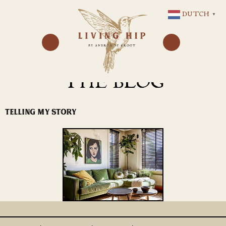
GA
DUTCH
▼
NAAR
DE
INHOUD
THE BLOG
TELLING MY STORY