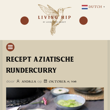
GA
DUTCH
▼
NAAR
DE
INHOUD
RECEPT AZIATISCHE
RUNDERCURRY
door
op
ANDREA
OKTOBER 15, 2018