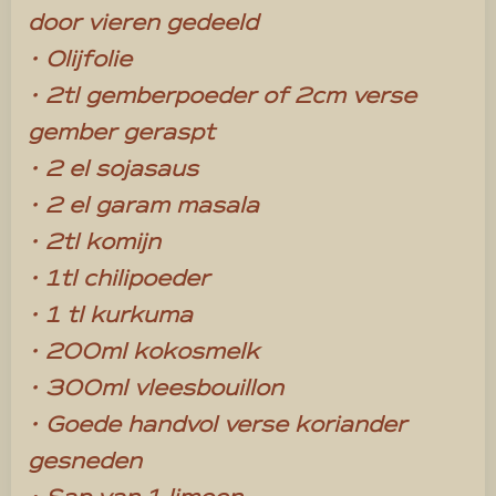
door vieren gedeeld
• Olijfolie
• 2tl gemberpoeder of 2cm verse
gember geraspt
• 2 el sojasaus
• 2 el garam masala
• 2tl komijn
• 1tl chilipoeder
• 1 tl kurkuma
• 200ml kokosmelk
• 300ml vleesbouillon
• Goede handvol verse koriander
gesneden