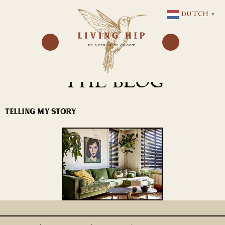
GA
DUTCH
▼
NAAR
DE
INHOUD
THE BLOG
TELLING MY STORY