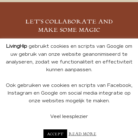
LET’S COLLABORATE AND
MAKE SOME MAGIC
MELD JE AAN
LivingHip
gebruikt cookies en scripts van Google om
uw gebruik van onze website geanonimiseerd te
analyseren, zodat we functionaliteit en effectiviteit
kunnen aanpassen.
Ook gebruiken we cookies en scripts van Facebook,
Instagram en Google om social media integratie op
onze websites mogelijk te maken.
© 2026 ALL PHOTOS & CONTENT BY ANDREA DE GROOT.
WEBSITE DESIGN BY
CHARLOTTE HEDLEY
| WEBSITE BY
Veel leesplezier
BUREAU 74
READ MORE
ACCEPT