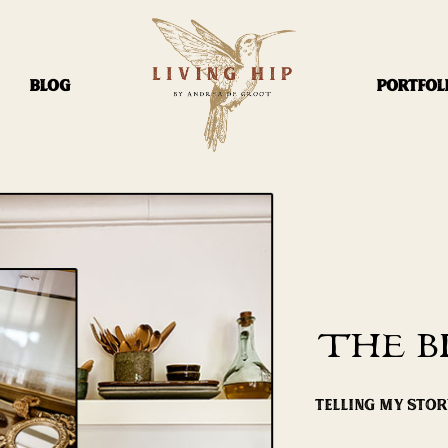
BLOG
PORTFOL
THE B
TELLING MY STO