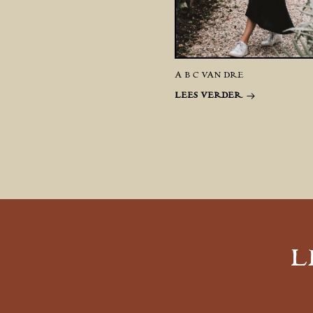
A B C VAN DRE
LEES VERDER
L