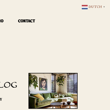
DUTCH
▼
IO
CONTACT
LOG
RY